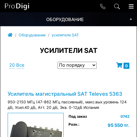
+
ОБОРУДОВАНИЕ
Оборудование
усилители SAT
УСИЛИТЕЛИ SAT
20
Все
0
Усилитель магистральный SAT Televes 5363
950-2150 МГц (47-862 МГц пассивный), макс.вых.уровень 124
дБ, Усил.40 дБ, Атт. 20 дБ, Экв. 0-12дБ Испания
×
Под заказ
0742
в корзину
Розн.:
95 550 тг.