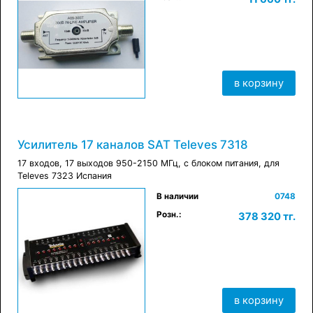
в корзину
в корзину
Усилитель 17 каналов SAT Televes 7318
17 входов, 17 выходов 950-2150 МГц, с блоком питания, для
Televes 7323 Испания
В наличии
0748
×
Розн.:
378 320 тг.
в корзину
в корзину