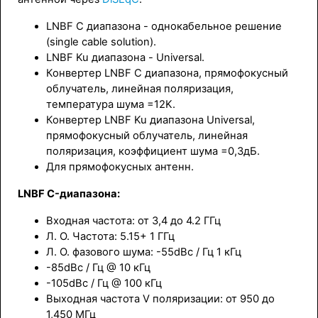
LNBF C диапазона - однокабельное решение
(single cable solution).
LNBF Ku диапазона - Universal.
Конвертер LNBF C диапазона, прямофокусный
облучатель, линейная поляризация,
температура шума =12K.
Конвертер LNBF Ku диапазона Universal,
прямофокусный облучатель, линейная
поляризация, коэффициент шума =0,3дБ.
Для прямофокусных антенн.
LNBF C-диапазона:
Входная частота: от 3,4 до 4.2 ГГц
Л. О. Частота: 5.15+ 1 ГГц
Л. О. фазового шума: -55dBc / Гц 1 кГц
-85dBc / Гц @ 10 кГц
-105dBc / Гц @ 100 кГц
Выходная частота V поляризации: от 950 до
1,450 МГц