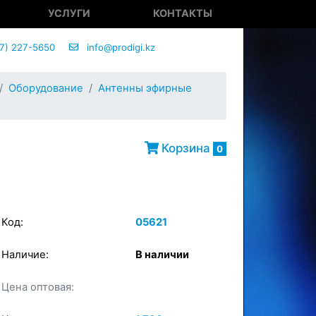
УСЛУГИ
КОНТАКТЫ
7) 227-5650
info@prodigi.kz
Оборудование
Антенны эфирные
Корзина
0
Код:
05621
Наличие:
В наличии
×
Цена оптовая:
в корзину