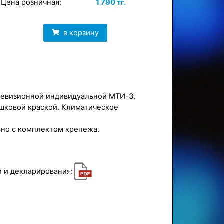
Цена розничная:
1 790 тг.
в корзину
левизионной индивидуальной МТИ-3.
шковой краской. Климатическое
ьно с комплектом крепежа.
 и декларирования: