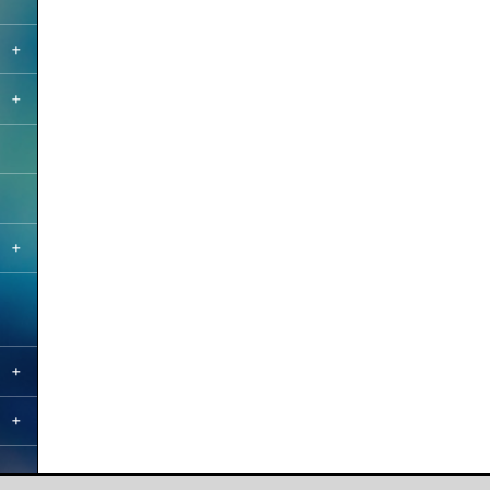
+
+
+
+
+