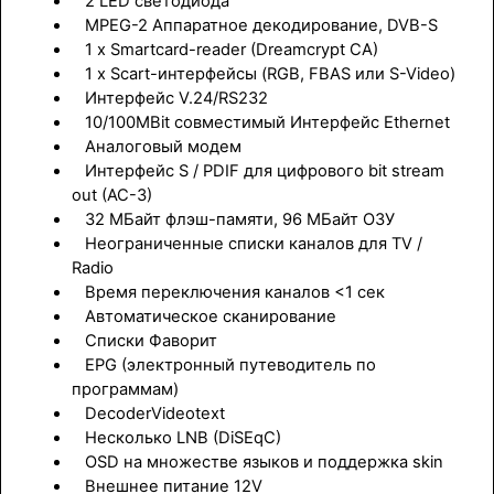
2 LED светодиода
MPEG-2 Аппаратное декодирование, DVB-S
1 х Smartcard-reader (Dreamcrypt CA)
1 х Scart-интерфейсы (RGB, FBAS или S-Video)
Интерфейс V.24/RS232
10/100MBit совместимый Интерфейс Ethernet
Аналоговый модем
Интерфейс S / PDIF для цифрового bit stream
out (AC-3)
32 МБайт флэш-памяти, 96 МБайт ОЗУ
Неограниченные списки каналов для TV /
Radio
Время переключения каналов <1 сек
Автоматическое сканирование
Списки Фаворит
EPG (электронный путеводитель по
программам)
DecoderVideotext
Несколько LNB (DiSEqC)
OSD на множестве языков и поддержка skin
Внешнее питание 12V