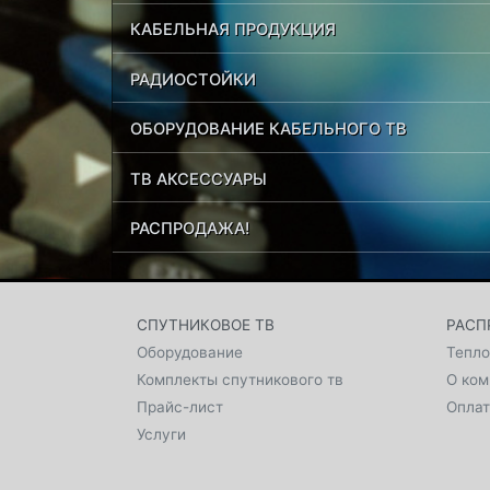
КАБЕЛЬНАЯ ПРОДУКЦИЯ
РАДИОСТОЙКИ
ОБОРУДОВАНИЕ КАБЕЛЬНОГО ТВ
ТВ АКСЕССУАРЫ
РАСПРОДАЖА!
СПУТНИКОВОЕ ТВ
РАСП
Оборудование
Тепло
Комплекты спутникового тв
О ком
Прайс-лист
Оплат
Услуги