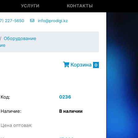
УСЛУГИ
КОНТАКТЫ
7) 227-5650
info@prodigi.kz
Оборудование
ние
Корзина
0
Код:
0236
Наличие:
В наличии
×
Цена оптовая:
в корзину