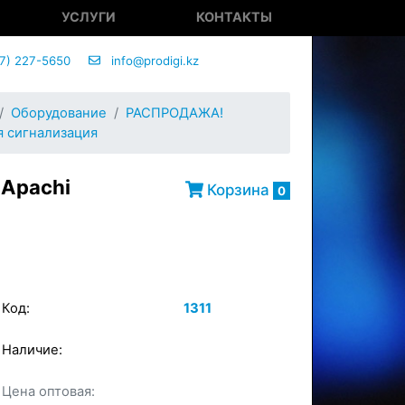
УСЛУГИ
КОНТАКТЫ
7) 227-5650
info@prodigi.kz
Оборудование
РАСПРОДАЖА!
 сигнализация
 Apachi
Корзина
0
Код:
1311
Наличие:
×
Цена оптовая:
в корзину