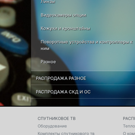
Линзы
Видеокамеры опции
Кожухи и кронштейны
Поворотные устройства и контроллеры к
ним
Разное
РАСПРОДАЖА РАЗНОЕ
РАСПРОДАЖА СКД И ОС
СПУТНИКОВОЕ ТВ
РАСП
Оборудование
Тепло
Комплекты спутникового тв
О ком