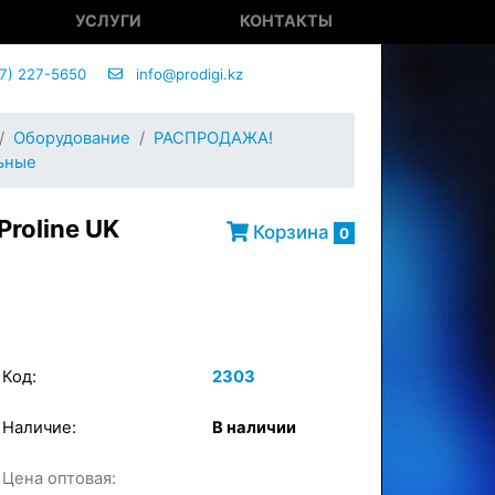
УСЛУГИ
КОНТАКТЫ
7) 227-5650
info@prodigi.kz
Оборудование
РАСПРОДАЖА!
ьные
roline UK
Корзина
0
Код:
2303
Наличие:
В наличии
×
в корзину
Цена оптовая: