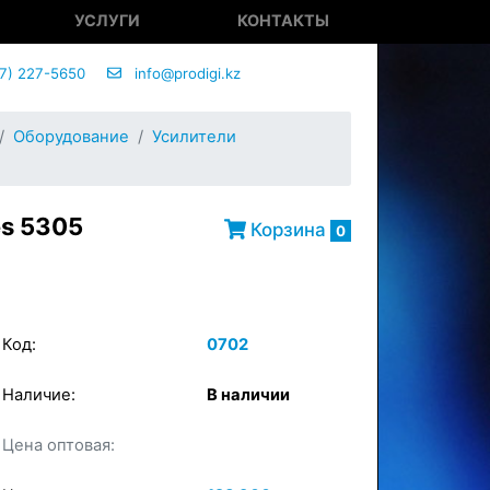
УСЛУГИ
КОНТАКТЫ
7) 227-5650
info@prodigi.kz
Оборудование
Усилители
es 5305
Корзина
0
Код:
0702
Наличие:
В наличии
×
Цена оптовая:
в корзину