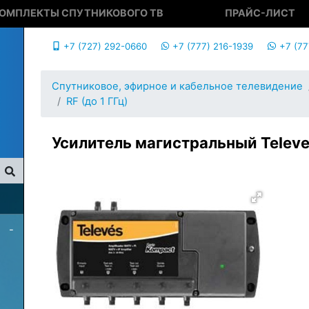
ОМПЛЕКТЫ СПУТНИКОВОГО ТВ
ПРАЙС-ЛИСТ
+7 (727) 292-0660
+7 (777) 216-1939
+7 (77
Спутниковое, эфирное и кабельное телевидение
RF (до 1 ГГц)
Усилитель магистральный Telev
-