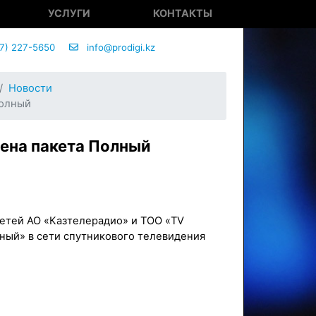
УСЛУГИ
КОНТАКТЫ
7) 227-5650
info@prodigi.kz
Новости
Полный
мена пакета Полный
сетей АО «Казтелерадио» и ТОО «TV
ный» в сети спутникового телевидения