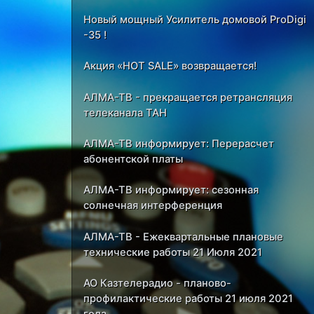
Новый мощный Усилитель домовой ProDigi
-35 !
Акция «HOT SALE» возвращается!
АЛМА-ТВ - прекращается ретрансляция
телеканала ТАН
АЛМА-ТВ информирует: Перерасчет
абонентской платы
АЛМА-ТВ информирует: сезонная
солнечная интерференция
АЛМА-ТВ - Ежеквартальные плановые
технические работы 21 Июля 2021
АО Казтелерадио - планово-
профилактические работы 21 июля 2021