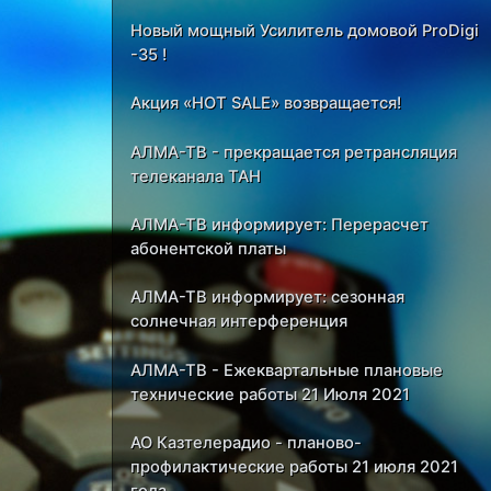
Новый мощный Усилитель домовой ProDigi
-35 !
Акция «HOT SALE» возвращается!
АЛМА-ТВ - прекращается ретрансляция
телеканала ТАН
АЛМА-ТВ информирует: Перерасчет
абонентской платы
АЛМА-ТВ информирует: сезонная
солнечная интерференция
АЛМА-ТВ - Ежеквартальные плановые
технические работы 21 Июля 2021
АО Казтелерадио - планово-
профилактические работы 21 июля 2021