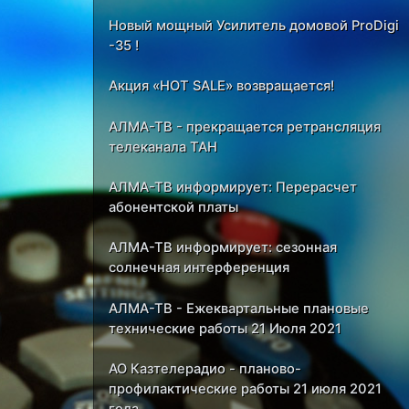
Новый мощный Усилитель домовой ProDigi
-35 !
Акция «HOT SALE» возвращается!
АЛМА-ТВ - прекращается ретрансляция
телеканала ТАН
АЛМА-ТВ информирует: Перерасчет
абонентской платы
АЛМА-ТВ информирует: сезонная
солнечная интерференция
АЛМА-ТВ - Ежеквартальные плановые
технические работы 21 Июля 2021
АО Казтелерадио - планово-
профилактические работы 21 июля 2021