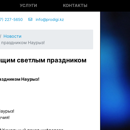
УСЛУГИ
КОНТАКТЫ
7) 227-5650
info@prodigi.kz
Новости
 праздником Наурыз!
ющим светлым праздником
аздником Наурыз!
аурыз!
учия!