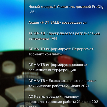
Новый мощный Усилитель домовой ProDigi
-35 !
Акция «HOT SALE» возвращается!
АЛМА-ТВ - прекращается ретрансляция
телеканала ТАН
АЛМА-ТВ информирует: Перерасчет
абонентской платы
АЛМА-ТВ информирует: сезонная
солнечная интерференция
АЛМА-ТВ - Ежеквартальные плановые
технические работы 21 Июля 2021
АО Казтелерадио - планово-
профилактические работы 21 июля 2021